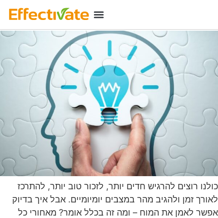
זיכרון, קשב ומה שביניהם – מה מסתתר מאחורי
האימון הקוגניטיבי?
רכישת מינוי
מידע שימושי
כניסת מנויים
כולנו רוצים להרגיש חדים יותר, לזכור טוב יותר, להתרכז
לאורך זמן ולהגיב מהר במצבים יומיומיים. אבל איך בדיוק
אפשר לאמן את המוח – ומה זה בכלל אומר? מאחורי כל