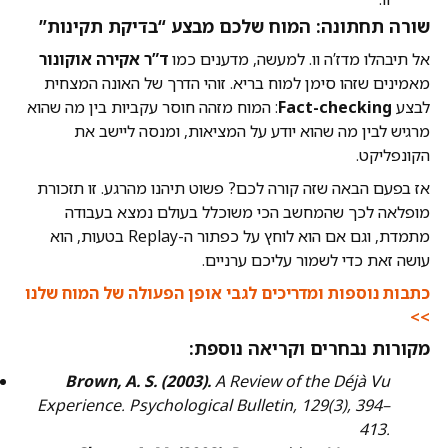
שורה תחתונה: המוח שלכם מבצע “בדיקת תקינות”
אל תיבהלו מדז’ה וו. למעשה, מדענים כמו
ד”ר אקירה אוקונור
מאמינים שזהו סימן למוח בריא. זוהי הדרך של האונה המצחית
לבצע
Fact-checking
: המוח מזהה חוסר עקביות בין מה שהוא
מרגיש לבין מה שהוא יודע על המציאות, ומנסה ליישב את
הקונפליקט.
אז בפעם הבאה שזה קורה לכם? פשוט תיהנו מהרגע. זו תזכורת
מופלאה לכך שהמחשב הכי משוכלל בעולם נמצא בעבודה
מתמדת, וגם אם הוא לוחץ על כפתור ה-Replay בטעות, הוא
עושה זאת כדי לשמור עליכם ערניים.
כתבות נוספות ומדריכים לגבי אופן הפעולה של המוח שלנו
>>
מקורות נבחרים וקריאה נוספת:
Brown, A. S. (2003).
A Review of the Déjà Vu
Experience.
Psychological Bulletin
, 129(3), 394–
413.