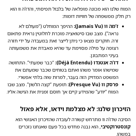
המוח שלנו הוא מכונה מופלאה של בלבול תפיסתי, והדז’ה וו הוא
רק חלק ממשפחה של חוויות דומות:
ז’מה וו (Jamais Vu):
ההיפך המוחלט (“מעולם לא
נראה”). מצב שבו סיטואציה מוכרת לחלוטין נראית פתאום
זרה. חוקרים מצאו כי ניתן לייצר זאת במעבדה על ידי חזרה
רצופה על מילה מסוימת עד שהיא מאבדת את משמעותה
בעיני המתבונן.
דז’ה אנטנדו (Déjà Entendu):
“כבר שמעתי”. התחושה
שמישהו אומר משהו ואתם בטוחים שכבר שמעתם את
המשפט המדויק הזה בעבר, למרות שזה בלתי אפשרי.
פרסק וו (Presque Vu):
תופעת “קצה הלשון”. מצב שבו
המוח “יודע” שהמידע קיים אך חוסם זמנית את הגישה אליו.
הזיכרון שלנו: לא מצלמת וידאו, אלא פאזל
הסיבה שדז’ה וו מתרחש קשורה לעובדה שהזיכרון האנושי הוא
קונסטרוקטיבי
, הוא נבנה מחדש בכל פעם שאנחנו נזכרים
במשהו.