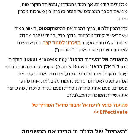
מגלגולים קודמים. אך המדע המודרני, ובמיוחד חוקרי מוח,
מציעים הסבר המבוסס על חוסר סנכרון בין מערכות זיכרון
שונות.
כדי להבין דז’ה וו, צריך להכיר את ה
היפוקמפוס
, האזור במוח
שאחראי על קידוד זיכרונות. בדרך כלל, המידע עובר מסלול
מסודר: קלט חושי מעובד
בזיכרון לטווח קצר
, ורק אז נשלח
לאחסון בזיכרון לטווח ארוך (“הארכיון”).
התאוריה של “העיבוד הכפול” (Dual Processing):
חוקרים
כמו
ד”ר אלן בראון
(Alan S. Brown) טוענים כי בדז’ה וו מתרחש
עיכוב מזערי באחד מנתיבי המידע. אם נתיב אחד מעבד את
המידע מעט לאט יותר מהשני, המוח מקבל את אותו מידע
פעמיים, פעם אחת כחוויה נוכחית ופעם שנייה כזיכרון, מה שיוצר
את אשליית המוכרות המבלבלת.
מה עוד כדאי לדעת על עיבוד מידע? המדריך של
Effectivate >>
“האחים” של הדז’ה וו: הכירו את המשפחה