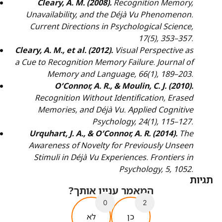
Cleary, A. M. (2008).
Recognition Memory,
Unavailability, and the Déjà Vu Phenomenon.
Current Directions in Psychological Science
,
17(5), 353–357.
Cleary, A. M., et al. (2012).
Visual Perspective as
a Cue to Recognition Memory Failure.
Journal of
Memory and Language
, 66(1), 189–203.
O’Connor, A. R., & Moulin, C. J. (2010).
Recognition Without Identification, Erased
Memories, and Déjà Vu.
Applied Cognitive
Psychology
, 24(1), 115–127.
Urquhart, J. A., & O’Connor, A. R. (2014).
The
Awareness of Novelty for Previously Unseen
Stimuli in Déjà Vu Experiences.
Frontiers in
Psychology
, 5, 1052.
תגיות
המאמר עניין אותך?
0
2
כן
לא