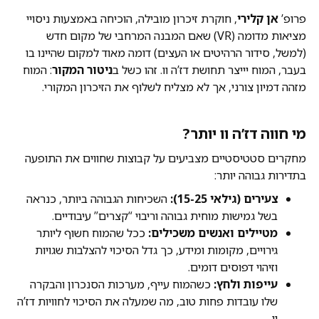
פרופ’
אן קלירי
, חוקרת זיכרון מובילה, הוכיחה באמצעות ניסויי
מציאות מדומה (VR) שאם המבנה המרחבי של מקום חדש
(למשל, סידור הרהיטים או העצים) דומה מאוד למקום שהיינו בו
בעבר, המוח יייצר תחושת דז’ה וו. זהו כשל ב
ניטור המקור
: המוח
מזהה דמיון צורני, אך לא מצליח לשלוף את הזיכרון המקורי.
מי חווה דז’ה וו יותר?
מחקרים סטטיסטיים מצביעים על קבוצות שחווים את התופעה
בתדירות גבוהה יותר:
צעירים (גילאי 15-25):
השכיחות הגבוהה ביותר, כנראה
בשל גמישות מוחית גבוהה וריבוי “קצרים” עיבודיים.
מטיילים ואנשים משכילים:
ככל שהמוח חשוף ליותר
גירויים, מקומות ומידע, כך גדל הסיכוי להצלבות שגויות
וזיהוי דפוסים דומים.
עייפות ולחץ:
כשהמוח עייף, מערכות הסנכרון והבקרה
שלו עובדות פחות טוב, מה שמעלה את הסיכוי לחוויות דז’ה
וו.