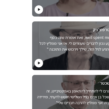
רפוצ'ניק
" well spent money, זאת אומרת שזה כסף
נכון לדברים שעוזרים לי. אז אני ממליץ לכל
יע לגיל הזה, שילך וירכוש את התוכנה "
שכטר
רם לי להתחיל להתאמן באפקטיבייט, זה
כל בן אדם בגיל השלישי חושש לדעתי, מירידה
ציה. אני ממליץ להרבה חברים שלי"