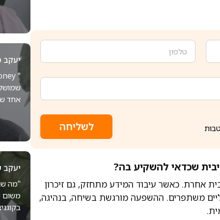
יעקב ט
שמושקע 
אחד שהג
לשליחה
טבות
יבית שכדאי להשקיע בה?
יעקב 
"מה שג
ית אחרת. כאשר עיבוד המידע מתחזק, גם זיכרון
משום ש
יים משתפרים. ההשפעה מורגשת בשיחה, בנהיגה,
בקוגני
ית.