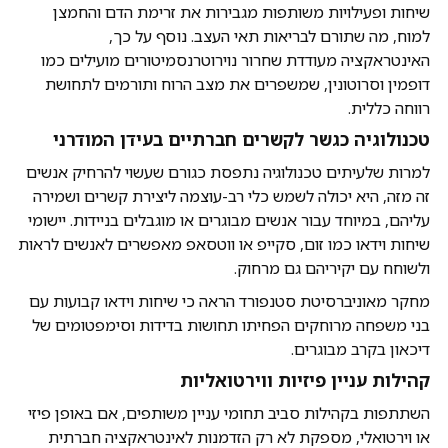
שיחות ופעילויות משותפות מגבירות את זרימת הדם והחמצן
למוח, מה שתורם לבריאות תאי העצב. נוסף על כך,
האינטראקציה מעודדת שחרור נוירוטרנסמיטורים מועילים כמו
דופמין וסרוטונין, שמשפרים את מצב הרוח ותורמים לתחושת
רווחה כללית.
טכנולוגיה כגשר לקשרים חברתיים בעידן המודרני
למרות שלעיתים טכנולוגיה נתפסת כגורם שעשוי להרחיק אנשים
זה מזה, היא יכולה לשמש כלי רב-עוצמה ליצירת קשרים ושמירה
עליהם, במיוחד עבור אנשים מבוגרים או מוגבלים בניידות. יישומי
שיחות וידאו כמו זום, סקייפ או ווטסאפ מאפשרים לאנשים לראות
ולשוחח עם יקיריהם גם מרחוק.
מחקר מאוניברסיטת סטנפורד הראה כי שיחות וידאו קבועות עם
בני משפחה מרוחקים הפחיתו תחושות בדידות וסימפטומים של
דיכאון בקרב מבוגרים.
קהילות עניין פיזיות
ווירטואליות
השתתפות בקהילות סביב תחומי עניין משותפים, אם באופן פיזי
או וירטואלי, מספקת לא רק הזדמנות לאינטראקציה חברתית