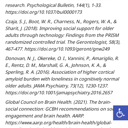
research.
Psychological Bulletin
, 144(1), 1-33.
https://doi.org/10.1037/bul0000173
Czaja, S. J., Boot, W. R., Charness, N., Rogers, W. A., &
Sharit, J. (2018). Improving social support for older
adults through technology: Findings from the PRISM
randomized controlled trial.
The Gerontologist
, 58(3),
467-477. https://doi.org/10.1093/geront/gnw249
Donovan, N. J., Okereke, O. I., Vannini, P., Amariglio, R.
E., Rentz, D. M., Marshall, G. A., Johnson, K. A., &
Sperling, R. A. (2016). Association of higher cortical
amyloid burden with loneliness in cognitively normal
older adults.
JAMA Psychiatry
, 73(12), 1230-1237.
https://doi.org/10.1001/jamapsychiatry.2016.2657
Global Council on Brain Health. (2021). The brain-
פתח סרגל נגישות
social connection: GCBH recommendations on social
engagement and brain health. AARP.
https://www.aarp.org/health/brain-health/global-