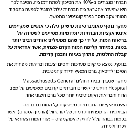
חברתי מגבירים ב-40% את הסיכון לפתח דמנציה. הסיבה לכך
היא שהיעדר אינטראקציה חברתית עלול להוביל לפגיעה בתפקוד
המוחי עקב חוסר בגירוי קוגניטיבי מתמשך.
מחקר נוסף מאוניברסיטת מישיגן גילה כי אנשים שמקיימים
אינטראקציות חברתיות יומיומיות מסייעים לשמירה על
בריאות המוח, על ידי כך שהם מפעילים אזורים רבים יותר
במוח, במיוחד קליפת המוח הקדם-מצחית, אשר אחראית על
קבלת החלטות, פתרון בעיות ותכנון קדימה.
בנוסף, נמצא כי קיום מערכות יחסים יציבות ובריאות מפחית את
הסיכון לדיכאון, גורם המאיץ ירידה קוגניטיבית.
מחקר שנערך בבית החולים Massachusetts General
Hospital הדגיש כי קשרים חברתיים קרובים משפיעים על מצב
הרוח והבריאות הקוגניטיבית יותר מכל גורם חיצוני אחר.
האינטראקציות החברתיות משפיעות על המוח גם ברמה
הביולוגית. הן מפחיתות רמות של קורטיזול (הורמון הסטרס), אשר
בכמות גבוהה עלול להזיק להיפוקמפוס – אזור המוח האחראי על
זיכרון ולמידה.