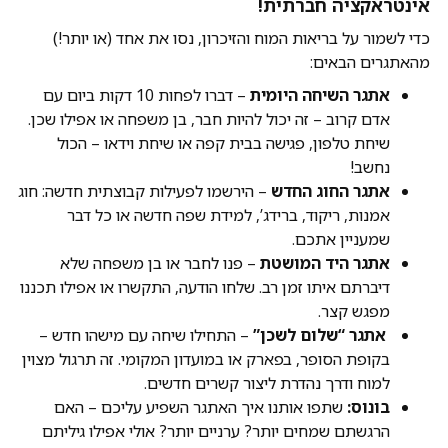
אינטראקציה חברתית!
כדי לשמור על בריאות המוח והזיכרון, נסו את אחד (או יותר!)
מהאתגרים הבאים:
אתגר השיחה היומית
– דברו לפחות 10 דקות ביום עם
אדם קרוב – זה יכול להיות חבר, בן משפחה או אפילו שכן.
שיחת טלפון, פגישה בבית קפה או שיחת וידאו – הכול
נחשב!
אתגר החוג החדש
– הירשמו לפעילות קבוצתית חדשה: חוג
אמנות, ריקוד, ברידג’, למידת שפה חדשה או כל דבר
שמעניין אתכם.
אתגר היד המושטת
– פנו לחבר או בן משפחה שלא
דיברתם איתו זמן רב. שלחו הודעה, התקשרו או אפילו תכננו
מפגש קצר.
אתגר “שלום לשכן”
– התחילו שיחה עם מישהו חדש –
בקופת הסופר, בפארק או במועדון המקומי. זה תרגול מצוין
למוח ודרך נהדרת ליצור קשרים חדשים.
בונוס:
שתפו אותנו איך האתגר השפיע עליכם – האם
הרגשתם שמחים יותר? ערניים יותר? אולי אפילו גיליתם