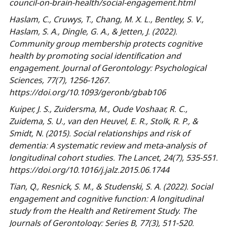
council-on-brain-health/social-engagement.html
Haslam, C., Cruwys, T., Chang, M. X. L., Bentley, S. V.,
Haslam, S. A., Dingle, G. A., & Jetten, J. (2022).
Community group membership protects cognitive
health by promoting social identification and
engagement.
Journal of Gerontology: Psychological
Sciences
, 77(7), 1256-1267.
https://doi.org/10.1093/geronb/gbab106
Kuiper, J. S., Zuidersma, M., Oude Voshaar, R. C.,
Zuidema, S. U., van den Heuvel, E. R., Stolk, R. P., &
Smidt, N. (2015). Social relationships and risk of
dementia: A systematic review and meta-analysis of
longitudinal cohort studies.
The Lancet
, 24(7), 535-551.
https://doi.org/10.1016/j.jalz.2015.06.1744
Tian, Q., Resnick, S. M., & Studenski, S. A. (2022). Social
engagement and cognitive function: A longitudinal
study from the Health and Retirement Study.
The
Journals of Gerontology: Series B
, 77(3), 511-520.