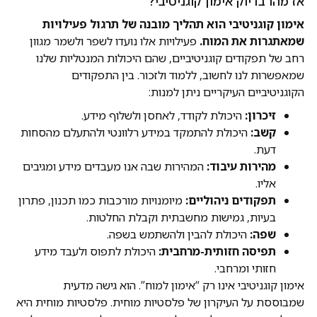
אז מהו בדיוק אימון קוגניטיבי?
אימון קוגניטיבי הוא תהליך מובנה של תרגול פעילויות
שמאתגרות את המוח.
פעילויות אלו נועדו לשפר ולשמר מגוון
רחב של תפקודים קוגניטיביים, שהם היכולות המנטליות שלנו
שמאפשרות לנו לחשוב, ללמוד ולזכור. בין התפקודים
הקוגניטיביים העיקריים ניתן למנות:
זיכרון:
היכולת לקודד, לאחסן ולשלוף מידע.
קשב:
היכולת להתמקד במידע רלוונטי ולהתעלם מהסחות
דעת.
מהירות עיבוד:
המהירות שבה אנו מעבדים מידע ומגיבים
אליו.
תפקודים ניהוליים:
מיומנויות מורכבות כמו תכנון, פתרון
בעיות, גמישות מחשבתית וקבלת החלטות.
שפה:
היכולת להבין ולהשתמש בשפה.
תפיסה חזותית-מרחבית:
היכולת לתפוס ולעבד מידע
חזותי ומרחבי.
אימון קוגניטיבי אינו רק “אימון למוח”. הוא גישה מדעית
שמבוססת על העיקרון של פלסטיות מוחית. פלסטיות מוחית היא