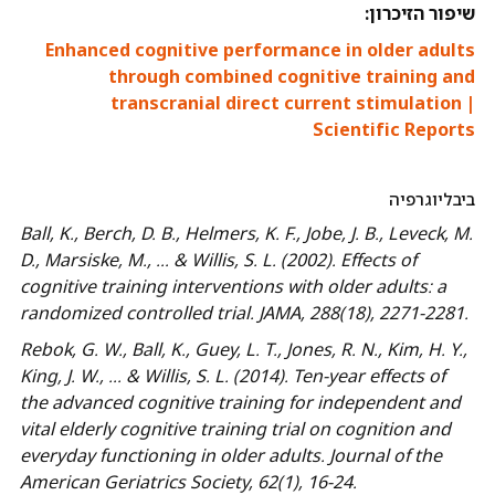
שיפור הזיכרון:
Enhanced cognitive performance in older adults
through combined cognitive training and
transcranial direct current stimulation |
Scientific Reports
ביבליוגרפיה
Ball, K., Berch, D. B., Helmers, K. F., Jobe, J. B., Leveck, M.
D., Marsiske, M., … & Willis, S. L. (2002). Effects of
cognitive training interventions with older adults: a
randomized controlled trial.
JAMA
,
288
(18), 2271-2281.
Rebok, G. W., Ball, K., Guey, L. T., Jones, R. N., Kim, H. Y.,
King, J. W., … & Willis, S. L. (2014). Ten-year effects of
the advanced cognitive training for independent and
vital elderly cognitive training trial on cognition and
everyday functioning in older adults.
Journal of the
American Geriatrics Society
,
62
(1), 16-24.