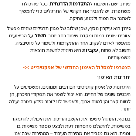
שנית, ישנה חשיבות ל
התקדמות הדרגתית
. ככל שהיכולת
משתפרת, יש להגביר את הקושי של התרגילים כדי להמשיך
לאתגר את המוח ולמנוע שחיקה.
גיוון
הוא עיקרון נוסף, שכן שילוב של מגוון תרגילים שונים מפעיל
אזורים שונים במוח ומקדם שיפור רחב יותר.
משוב
על הביצועים
מאפשר לאדם לעקוב אחר ההתקדמות ולשמור על מוטיבציה,
וחשוב לא פחות,
עקביות
היא חיונית להשגת תוצאות
משמעותיות.
הצטרפו למסלול האימון החודשי של אפקטיבייט >>
יתרונות האימון
היתרונות של אימון קוגניטיבי הם רבים ומגוונים, ומשפיעים על
היבטים שונים של החיים. הוא יכול לשפר את תפקודי הזיכרון, הן
לטווח קצר והן לטווח ארוך, ולאפשר לנו לזכור מידע בצורה יעילה
יותר.
בנוסף, התרגול משפר את הקשב והריכוז, את היכולת להתמקד
במשימות, להתעלם מהסחות דעת ולבצע מספר משימות בו
זמנית. הוא גם מגביר את מהירות העיבוד – המהירות שבה אנו