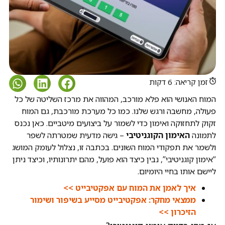
זמן קריאה: 6 דקות
המוח האנושי הוא פלא מורכב, המהווה את מרכז השליטה של כל
פעולה, מחשבה ורגש שלנו. כמו כל מערכת מורכבת, גם המוח
זקוק לתחזוקה ואימון כדי לשמור על ביצועים מיטביים. כאן נכנס
לתמונה
האימון הקוגניטיבי
– גישה מדעית שמטרתה לשפר
ולשמר את תפקודי המוח השונים. בכתבה זו, נצלול לעומק המושג
“אימון קוגניטיבי”, נבין כיצד הוא פועל, מהם יתרונותיו, וכיצד ניתן
ליישם אותו בחיי היומיום.
איך לאמן את המוח עם אפקטיבייט >>
ממצאי מחקר: אפקטיבייט מסייע בשיפור ושימור
הזיכרון >>