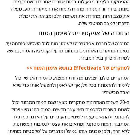
ההפסקות בלימוד מפעילות במוח אזורים אחרים ורשתות מוח
שונות. בדרך זו, המנוחה מחזירה למוח את המיקוד הרגוע, מעלה
את מצב הרוח, מחדדת את תשומת הלב ומביאה את יכולת
הזיכרון למצב המיטבי שלה.
התוכנה של אפקטיבייט לאימון המוח
התוכנה של חברת אפקטיבייט לאימון מוח לגיל השלישי פותחה על
בסיס המחקרים האחרונים בתחום מדעי הקוגניציה והמוח, בנושא
למידה וזיכרון בגיל המבוגר.
למחקרים של Effectivate בנושא אימון המוח >>
המחקרים כולם, יוצאים מנקודת המוצא, שהמוח האנושי יכול
ללמוד ולהתפתח בכל גיל, אך יש לאמן ולהפעיל אותו כדי שלא
יאבד מכישוריו.
ב-20 השנים האחרונות מחקרים מצאו שגם המוח המבוגר יכול
לשנות קשרים ולהצמיח תאי עצב חדשים. המוח הינו גמיש ויכול
להסתגל ולהתאים עצמו לשינויים העוברים על האדם, כמו גילו
המתבגר. המוח מסתגל ומתאים את עצמו לנסיבות המשתנות
ללא הרף, ולכן מכנים אותו ‘גמיש’ ומדברים על ‘פלסטיות מוחית’.