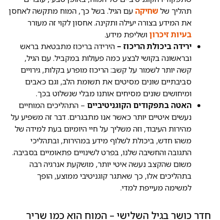
תהליך של
שחיקה
עם הגיל. בשל כך, המוח מתקשה לאחסן
את המידע בצורה יעילה ותקינה. אחסון לקוי זה מעורר
בעיות זיכרון
ושליפת מידע.
ירידה ביכולת הריכוז –
הירידה בריכוז מתבטאת בראש
ובראשונה בקושי לבצע כמה פעולות במקביל. עם הגיל,
קשה יותר לשמור על קשב: הריכוז מופרע בקלות, גירויים
סביבתיים שונים מסיטים את תשומת הלב, וגם כאבים
ומיחושים שונים מסיחים אותנו מבלי שנשלוט בכך.
האטה בתפקודים הקוגניטיביים
– התהליכים המוחיים
נעשים איטיים יותר כאשר אנו מתבגרים. דבר זה משפיע על
מהירות העיבוד, וזה משליך על חיי היומיום בעת למידה של
משהו חדש, ביכולת לשלוף מידע במהירות, ובתהליכי
התגובה והחשיבה שלנו, בפרט לשינויים פתאומיים בסביבה.
משום שהקצב נעשה איטי יותר, מושקעת אנרגיה רבה
בתהליכים אלו, כך שאתגר קוגניטיבי ממוצע, הופך
למשימה מעייפת למדי.
חדר כושר בגיל השלישי – המוח הוא כמו שריר