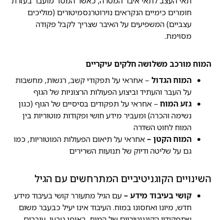
תאי העצב לתאי איבר המטרה, כאשר המסר מועבר בעזרת
חומרים כימיים הנקראים נוירוטרנסמיטורים (מוליכים
עצביים) המשפיעים על האיבר שצריך לקבל פקודה
מסוימת.
המוח מורכב משלושה חלקים עיקריים
המוח הגדול
– אחראי על תפקודי קשב, רגשות, מחשבות
על העבר והעתיד וביצוע הפעולות הרצוניות של הגוף
גזע המוח
– אחראי על תפקודים בסיסיים של הגוף (כגון
נשימה והכרה) ומעביר מידע חושי ופקודות מוטוריות בין
המוח לחוט השדרה
המוח הקטן –
אחראי על תיאום הפעולות המוטוריות, כמו
גם על שליטה ודיוק של תנועות השרירים
השינויים הקוגניטיביים המתרחשים עם הגיל
קושי בעיבוד מידע –
עם הגיל מתעורר קושי בעיבוד מידע
חדש, מיונו ואחסונו במוח. העיבוד אינו יעיל כבעבר משום
שתפקודיו הקוגניטיביים של המוח, באופן טבעי, עוברים