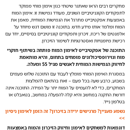
מחקרים רבים הראו שאתגר שיטתי כגון אימון מוחי ממוקד
לתפקודים הקוגניטיביים השונים, מעודד גמישות זו. אימון המוח
באמצעות אפקטיבייט מתרגל את הגמישות המוחית, מאמן את
המוח ומלמד אותו מידע חדש. בתוכנה זו מושם דגש מיוחד על
אלמנטים של ריכוז, זיכרון ותפקודים קוגניטיביים בסיסיים, יחד עם
רכישת מיומנויות ואסטרטגיות לשימור הזיכרון.
התוכנה של אפקטיבייט לאימון המוח פותחה בשיתוף חוקרי
מוח ונוירופסיכולוגים מומחים בתחום, והיא מותאמת
לחיזוק הגמישות המוחית לאנשים מגיל 55 ומעלה.
במסגרת האימון המוחי מומלץ לעבוד עם התוכנה שלוש פעמים
בשבוע, כרבע שעה בכל פעם – זאת בהתאם להמלצות
המחקרים, כדי לא להעמיס על המוח יתר על המידה. התוכנה אינה
דורשת התקנה במחשב והיא קלה להפעלה במחשב, בטאבלט או
בטלפון נייד.
נשמע מעניין? מרגישים ירידה בזיכרון? זה הזמן לאימון ניסיון
>>
דוגמאות למשחקים לאימון וחיזוק הזיכרון והמוח באמצעות