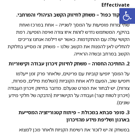
Effectivate
פתח סרגל נגישות
1. מיקוד כפול – משחק לחיזוק הקשב הניהולי והמרחבי.
שתי צורות מופיעות על המסך לשנייה – אחת במרכז ואחת
בהיקף. המשתמש נדרש לזהות איזו צורה ואיפה הופיעה. רמת
הקושי עולה עם ההתקדמות. כאשר יש דילמה אנחנו צריכים
להחליט לאן להפנות את הקשב שלנו – משחק זה מסייע בחלוקת
הקשב במרחב ובשדה הראייה.
2. החתיכה החסרה – משחק לחיזוק זיכרון עבודה וקישוריות
על המסך יופיעו קוביות עם פריטים, שלאחר פרק זמן ייעלמו
ויופיעו שוב, הפעם ללא אחת הקוביות (השלמת מילים, ספרות,
צורות). יש לבחור את הפרט שנעלם. מדובר בחיזוק זיכרון העבודה
(זיכרון לטווח קצר) ועבודה על הקישוריות (הדבקה של חלקי מידע
שונים).
3. סופר סבתא במכולת – פיתוח קטגוריזציה המסייעת
בארגון ושליפת מידע מהזיכרון
במשחק זה יש לזכור את רשימת הקניות ולאחר מכן למצוא