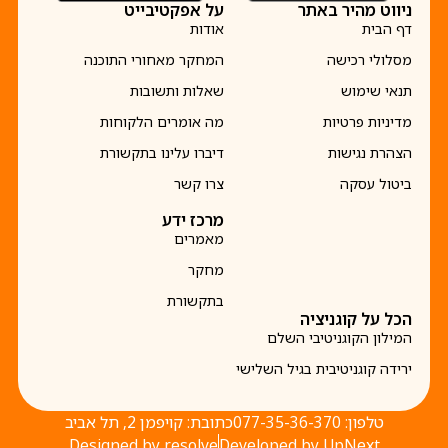
ניווט מהיר באתר
על אפקטיבייט
דף הבית
אודות
מסלולי רכישה
המחקר מאחורי התוכנה
תנאי שימוש
שאלות ותשובות
מדיניות פרטיות
מה אומרים הלקוחות
הצהרת נגישות
דיברו עלינו בתקשורת
ביטול עסקה
צרו קשר
מרכז ידע
מאמרים
מחקר
בתקשורת
הכל על קוגניציה
המילון הקוגניטיבי השלם
ירידה קוגניטיבית בגיל השלישי
טלפון: 077-35-36-370
כתובת: קויפמן 2, תל אביב
Designed by resolve
Developed by UpNext