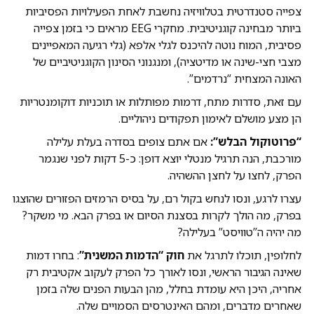
צפייה סטנדרטית בטלוויזיה נחשבת לאחת הפעילויות הפסיביות
ביותר מבחינה קוגניטיבית. מחקרי EEG מראים כי בזמן צפייה
פסיבית, המוח נוטה להיכנס לגלי אלפא (גלי רגיעה המאפיינים
מצבי חצי-שינה או מדיטציה), ומנגנוני הסינון הקוגניטיביים של
האונה המצחית “נרדמים”.
עם זאת, סדרות מתח, דרמות מפותלות או תוכניות דוקומנטריות
הן מצע מושלם לאימון תפקודים ניהוליים.
“פרוטוקול הבלש”
:
אם אתם צופים בסדרה בעלת עלילה
מורכבת, הנה תרגיל מנטלי יוצא דופן: כ-5 דקות לפני שנגמר
הפרק, לחצו על לחצן ההשהיה.
עצרו לרגע, ונסו לנחש בקול רם, על בסיס הרמזים הפזורים שהוצגו
בפרק, מה הולך לקרות בסצנת הסיום או בפרק הבא. מי משקר?
מה יהיה ה”טוויסט” בעלילה?
לחלופין, תוכלו לתרגל את
חוק “הדמות המשנית”
: בחרו דמות
שאינה הגיבור הראשי, ונסו לאורך כל הפרק לעקוב אקטיבית רק
אחריה, היכן היא עומדת בחלל, מהן הבעות הפנים שלה בזמן
שאחרים מדברים, ומהם האינטרסים הסמויים שלה.