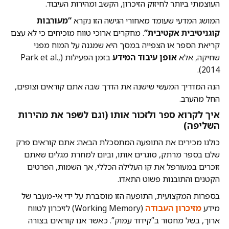
העוצמתי ביותר לחיזוק הזיכרון, הקשב ומהירות העיבוד.
המושג המדעי שעומד מאחורי הגישה הזו נקרא
“מעורבות
קוגניטיבית אקטיבית”
. מחקרים ארוכי טווח מוכיחים כי לא עצם
קריאת הספר או הצפייה במסך היא שמגנה על המוח מפני
שחיקה, אלא
אופן עיבוד המידע
בזמן הפעילות (Park et al.,
2014).
הנה המדריך המעשי שישנה את הדרך שבה אתם קוראים וצופים,
החל מהערב.
איך לקרוא ספר ולזכור אותו (וגם לשפר את מהירות
השליפה)
כולנו מכירים את התופעה המתסכלת הבאה: אתם קוראים פרק
שלם בספר מרתק, סוגרים אותו, וביום למחרת מגלים שאתם
זוכרים במעורפל את קו העלילה הכללי, אך השמות, הפרטים
הקטנים והתובנות פשוט התאדו.
בספרות המקצועית, התופעה הזו מוסברת על ידי אי-מעבר של
מידע
מזיכרון העבודה
(Working Memory) לזיכרון לטווח
ארוך, בשל מחסור ב”קידוד עמוק”. כאשר אנו קוראים בצורה