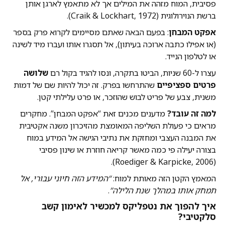
פסיבית, המוח מזהה את המילים אך לא מתאמץ לארגן אותן
ברשת הנוירולוגית (Craik & Lockhart, 1972).
אפקט המבחן
: בפעם הבאה שאתם מסיימים לקרוא פרק בספר
(או אפילו כתבה ארוכה בעיתון), אל תסגרו אותו ועברו מיד לשינה
או לטלפון הנייד.
עצרו ל-60 שניות, הביטו בתקרה, ונסו להגיד בקול רם
שלושה
פרטים ספציפיים
שהתרחשו בפרק. זה יכול להיות שם של דמות
משנית, צבע של פריט לבוש שהוזכר, או פרט עלילתי קטן.
למה זה עובד?
מדענים מכנים זאת “אפקט המבחן”. מחקרים
מראים כי פעולת השליפה המאומצת מהזיכרון משנה אקטיבית
את המבנה העצבי ומחזקת את נתיבי הגישה אל המידע במוח
בצורה יעילה פי כמה מאשר קריאה חוזרת או שינון פסיבי
(Roediger & Karpicke, 2006).
המאמץ הקטן הזה מאותת למוח:
“המידע הזה חיוני עבורי, אל
תמחק אותו במהלך שנת הלילה”
.
איך להפוך את נטפליקס למכשיר לאימון קשב
סלקטיבי?