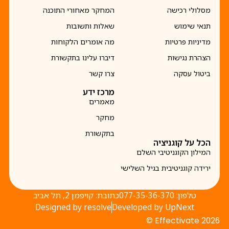
מסלולי רכישה
המחקר מאחורי התוכנה
תנאי שימוש
שאלות ותשובות
מדיניות פרטיות
מה אומרים הלקוחות
הצהרת נגישות
דיברו עלינו בתקשורת
ביטול עסקה
צרו קשר
מרכז ידע
מאמרים
מחקר
בתקשורת
הכל על קוגניציה
המילון הקוגניטיבי השלם
ירידה קוגניטיבית בגיל השלישי
טלפון: 077-35-36-370
כתובת: קויפמן 2, תל אביב
Designed by resolve
Developed by UpNext
Effectivate 2026 ©