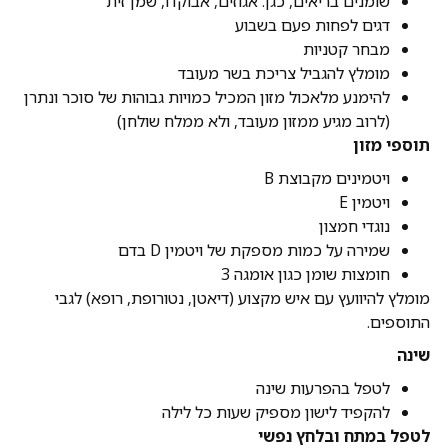
שומנים בריאים, כגן: אגוזים, אבוקדו, שמן זית
דגים לפחות פעם בשבוע
מבחר קטניות
מומלץ להגביל צריכת בשר מעובד
להימנע מלאכול מזון המכיל כמויות גבוהות של סוכר ונתרן
(לרוב מגיע ממזון מעובד, ולא ממלח שולחן)
תוספי מזון
ויטמינים מקבוצת B
ויטמין E
נוגדי חמצון
שמירה על כמות מספקת של ויטמין D בדם
חומצות שומן כגון אומגה 3
מומלץ להיוועץ עם איש מקצוע (דיאטן, נטורופת, רופא) לגבי
התוספים.
שינה
לטפל בהפרעות שינה
להקפיד לישון מספיק שעות כל לילה
לטפל במתח ובלחץ נפשי