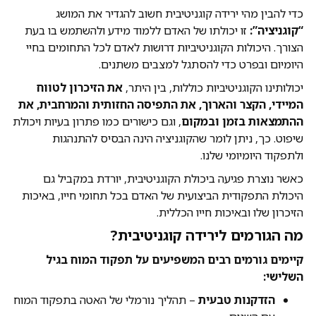
כדי להבין מהי ירידה קוגניטיבית חשוב להגדיר את המושג
“קוגניציה”:
זו יכולתו של האדם ללמוד מידע ולהשתמש בו בעת
הצורך. היכולות הקוגניטיביות דרושות לאדם לכל התחומים בחיי
היומיום ובפרט כדי להסתגל למצבים משתנים.
יכולותינו הקוגניטיביות כוללות, בין היתר,
את הזיכרון לטווח
המיידי, הקצר והארוך, את התפיסה החזותית והמרחבית, את
ההתמצאות בזמן ובמקום
, וגם כישורים כמו פתרון בעיות ויכולת
שיפוט. כך, ניתן לומר שהקוגניציה הינה הבסיס להתנהגות
ולתפקוד היומיומי שלנו.
כאשר נוצרת פגיעה ביכולת הקוגניטיבית, יורדת במקביל גם
היכולת התפקודית הביצועית של האדם בכל תחומי חייו, באיכות
הזיכרון שלו ובאיכות חייו הכללית.
מה הגורמים לירידה קוגניטיבית?
קיימים גורמים רבים המשפיעים על תפקוד המוח בגיל
השלישי:
הזדקנות טבעית
– תהליך נורמלי של האטה בתפקוד המוח