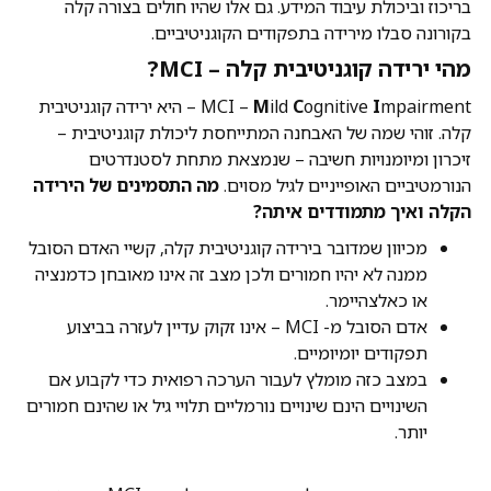
בריכוז וביכולת עיבוד המידע. גם אלו שהיו חולים בצורה קלה
בקורונה סבלו מירידה בתפקודים הקוגניטיביים.
מהי ירידה קוגניטיבית קלה – MCI?
I
ognitive
C
ild
M
MCI –
mpairment – היא ירידה קוגניטיבית
קלה. זוהי שמה של האבחנה המתייחסת ליכולת קוגניטיבית –
זיכרון ומיומנויות חשיבה – שנמצאת מתחת לסטנדרטים
הנורמטיביים האופייניים לגיל מסוים.
מה התסמינים של הירידה
הקלה ואיך מתמודדים איתה?
מכיוון שמדובר בירידה קוגניטיבית קלה, קשיי האדם הסובל
ממנה לא יהיו חמורים ולכן מצב זה אינו מאובחן כדמנציה
או כאלצהיימר.
אדם הסובל מ- MCI – אינו זקוק עדיין לעזרה בביצוע
תפקודים יומיומיים.
במצב כזה מומלץ לעבור הערכה רפואית כדי לקבוע אם
השינויים הינם שינויים נורמליים תלויי גיל או שהינם חמורים
יותר.