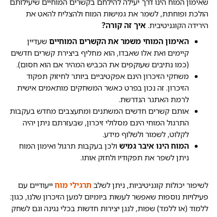
שאימון המוח הינו דרך יעילה להילחם בקשרים המוחיים שיעילותם
הולכת ופוחתת, לשמר את גמישות המוח ולהצליח להאט את
הירידה הקוגניטיבית.
איך זה קורה?
האימון המוחי משמר את הקשרים המוחיים
שעדיין
קיימים ואת אלו שאבדו, הוא מחליף ביצירת קשרים חדשים
(כמו נתיבים שעוקפים את הכביש המהיר אם הוא חסום).
משחקי הזיכרון הינם אפקטיביים ביותר לחיזוק תפקוד
הזיכרון. זה נכון בפרט כאשר המשחקים מותאמים אישית
לרמת האתגר הנדרשת.
אותם קשרים חדשים המשתנים ומתעצבים מחדש בעקבות
התרגול המוחי הינם מסלולי זיכרון, שבעזרתם ניתן יהיה
לקלוט, לשמור ולשלוף מידע.
המוח הינו איבר גמיש
ולכן בעקבות תרגול ואימון המוח
ניתן לשפר את תפקודיו ולחזק אותו.
לשיפור יכולות קוגניטיביות, ניתן לשלב
תרגילי מוח
ייעודיים עם
פעילויות נוספות שאפשר לעשות ביומיום למען הזיכרון שלנו, כגון:
ללמוד (או ללמד) שפות, לנגן יצירות חדשות בכלי נגינה וגם לשחק