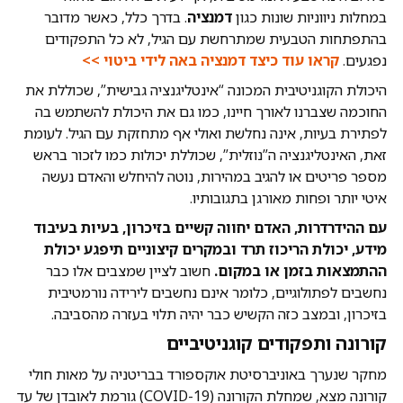
במחלות ניווניות שונות כגון
דמנציה
. בדרך כלל, כאשר מדובר
בהתפתחות הטבעית שמתרחשת עם הגיל, לא כל התפקודים
נפגעים.
קראו עוד כיצד דמנציה באה לידי ביטוי >>
היכולת הקוגניטיבית המכונה “אינטליגנציה גבישית”, שכוללת את
החוכמה שצברנו לאורך חיינו, כמו גם את היכולת להשתמש בה
לפתירת בעיות, אינה נחלשת ואולי אף מתחזקת עם הגיל. לעומת
זאת, האינטליגנציה ה”נוזלית”, שכוללת יכולות כמו לזכור בראש
מספר פריטים או להגיב במהירות, נוטה להיחלש והאדם נעשה
איטי יותר ופחות מאורגן בתגובותיו.
עם ההידרדרות, האדם יחווה קשיים בזיכרון, בעיות בעיבוד
מידע, יכולת הריכוז תרד ובמקרים קיצוניים תיפגע יכולת
ההתמצאות בזמן או במקום.
חשוב לציין שמצבים אלו כבר
נחשבים לפתולוגיים, כלומר אינם נחשבים לירידה נורמטיבית
בזיכרון, ובמצב כזה הקשיש כבר יהיה תלוי בעזרה מהסביבה.
קורונה ותפקודים קוגניטיביים
מחקר שנערך באוניברסיטת אוקספורד בבריטניה על מאות חולי
קורונה מצא, שמחלת הקורונה (COVID-19) גורמת לאובדן של עד