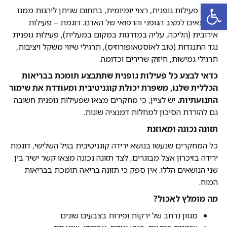
פתח סרגל נגישות
לשלב פעילות גופנית, רצוי יומיומית, בתחום שניתן ליהנות ממנו
ושמתאים למצב הגופני והרפואי של האדם. דוגמת – פעילות
אירובית (הליכה, עליה במדרגות במקום במעלית), פעילות גופנית
נגד התנגדות (טוב לאוסטאופורוזיס), תרגילי שיווי משקל ויציבות,
תרגילי גמישות, חיזוק שרירים וכדומה.
כדאי לבצע כל פעילות גופנית שתתבצע תומכת בבריאות
הכללית שלנו, משפרת יכולת קוגניטיבית ומעודדת את שימור
התנועתיות.
יש לציין, כי מחקרים מצאו שפעילות גופנית חשובה
גם להורדת הסיכון למחלות דמנציה שונות.
תזונה נכונה ומאוזנת
כל המחקרים שנעשו בנושא ירידה קוגניטיבית בגיל השלישי, דוגמת
ירידה בזיכרון אצל מבוגרים, לצד תזונה נכונה מצאו קשר ישיר בין
שני הנושאים הללו. אין ספק כי תזונה בריאה תומכת בבריאות
המוח.
מה מומלץ לאכול?
מגוון נרחב של ירקות ופירות בצבעים שונים