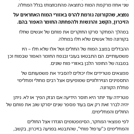
שני אחוז מרקמת המוח כתוצאה מהתכווצותו בגלל המחלה.
נמצא, שהקורונה גורמת להרס באזורי המוח האחראים על
הזיכרון, הקשב והרגשות ולהפחתה החומר האפור בהם.
במהלך המחקר סרקו החוקרים את מוחם של אנשים שחלו
בקורונה מול אנשים שלא חלו במחלה.
ההבדלים במצב המוח של החולים ושל אלו שלא חלו – היו
משמעותיים. הם התבטאו בעובי ובנפח החומר האפור שבמוח וכן
במבנה של החומר הלבן באזורי מוח שונים.
ממצאים מטרידים אלו יכולים להסביר את משמעותם של
התסמינים הנוירולוגיים שמופיעים אצל רבים מחולי ומחלימי
מחלת הקורונה.
מטרידה עוד יותר היא חוסר הידיעה אם הנזק הפיך או לא. ניתן
יהיה לברר זאת רק אם בעוד מספר שנים יסרקו שוב את מוחם של
החולים והמחלימים.
לפי ממצאי המחקר, הסימפטומים הוגדרו אצל החולים
והמחלימים כ”ערפול מוחי”, שהתבטא בפגיעה בזיכרון, בקשב,