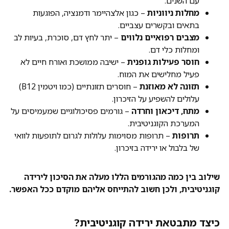
עם השנים.
מחלות ניווניות
– כגון אלצהיימר ודמנציה, הפוגעות
בתאים ובקשרים עצביים.
מצבים רפואיים נלווים
– יתר לחץ דם, סוכרת, בעיות לב
ומחלות כלי דם.
חוסר פעילות גופנית
– ישיבה ממושכת ואורח חיים לא
פעיל מחלישים את המוח.
תזונה לא מאוזנת
– חוסרים תזונתיים (כמו ויטמין B12)
עלולים להשפיע על הזיכרון.
מתח, דיכאון וחרדה
– גורמים פסיכולוגיים שמעמיסים על
המערכת הקוגניטיבית.
תרופות
– תרופות מסוימות עלולות לגרום לתופעות לוואי
של בלבול או ירידה בזיכרון.
שילוב בין כמה מהגורמים הללו מעלה את הסיכון לירידה
קוגניטיבית, ולכן חשוב להתייחס אליהם מוקדם ככל האפשר.
כיצד מתבטאת ירידה קוגניטיבית?