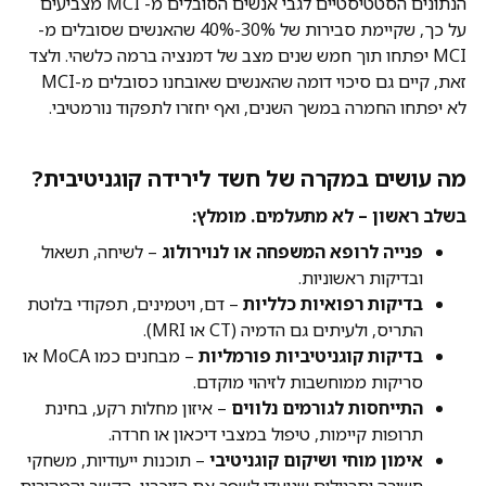
הנתונים הסטטיסטיים לגבי אנשים הסובלים מ- MCI מצביעים
על כך, שקיימת סבירות של 30%-40% שהאנשים שסובלים מ-
MCI יפתחו תוך חמש שנים מצב של דמנציה ברמה כלשהי. ולצד
זאת, קיים גם סיכוי דומה שהאנשים שאובחנו כסובלים מ-MCI
לא יפתחו החמרה במשך השנים, ואף יחזרו לתפקוד נורמטיבי.
מה עושים במקרה של חשד לירידה קוגניטיבית?
בשלב ראשון – לא מתעלמים. מומלץ:
פנייה לרופא המשפחה או לנוירולוג
– לשיחה, תשאול
ובדיקות ראשוניות.
בדיקות רפואיות כלליות
– דם, ויטמינים, תפקודי בלוטת
התריס, ולעיתים גם הדמיה (CT או MRI).
בדיקות קוגניטיביות פורמליות
– מבחנים כמו MoCA או
סריקות ממוחשבות לזיהוי מוקדם.
התייחסות לגורמים נלווים
– איזון מחלות רקע, בחינת
תרופות קיימות, טיפול במצבי דיכאון או חרדה.
אימון מוחי ושיקום קוגניטיבי
– תוכנות ייעודיות, משחקי
חשיבה ותרגילים שנועדו לשפר את הזיכרון, הקשב והמהירות