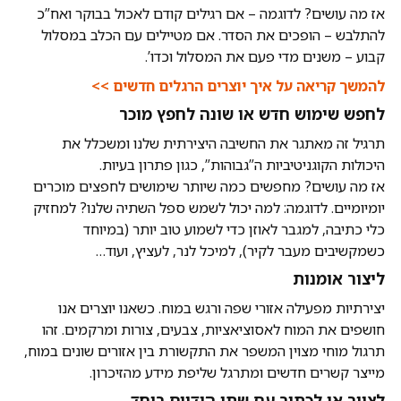
אז מה עושים? לדוגמה – אם רגילים קודם לאכול בבוקר ואח”כ
להתלבש – הופכים את הסדר. אם מטיילים עם הכלב במסלול
קבוע – משנים מדי פעם את המסלול וכדו’.
להמשך קריאה על איך יוצרים הרגלים חדשים >>
לחפש שימוש חדש או שונה לחפץ מוכר
תרגיל זה מאתגר את החשיבה היצירתית שלנו ומשכלל את
היכולות הקוגניטיביות ה”גבוהות”, כגון פתרון בעיות.
אז מה עושים? מחפשים כמה שיותר שימושים לחפצים מוכרים
יומיומיים. לדוגמה: למה יכול לשמש ספל השתיה שלנו? למחזיק
כלי כתיבה, למגבר לאוזן כדי לשמוע טוב יותר (במיוחד
כשמקשיבים מעבר לקיר), למיכל לנר, לעציץ, ועוד…
ליצור אומנות
יצירתיות מפעילה אזורי שפה ורגש במוח. כשאנו יוצרים אנו
חושפים את המוח לאסוציאציות, צבעים, צורות ומרקמים. זהו
תרגול מוחי מצוין המשפר את התקשורת בין אזורים שונים במוח,
מייצר קשרים חדשים ומתרגל שליפת מידע מהזיכרון.
לצייר או לכתוב עם שתי הידיים ביחד