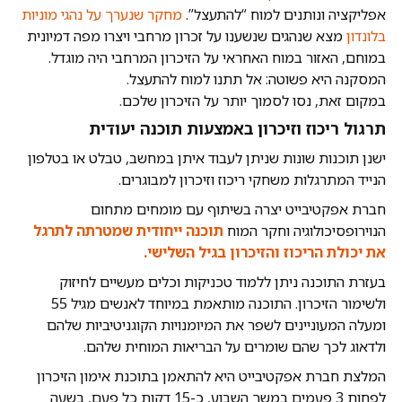
אפליקציה ונותנים למוח “להתעצל”.
מחקר שנערך על נהגי מוניות
בלונדון
מצא שנהגים שנשענו על זכרון מרחבי ויצרו מפה דמיונית
במוחם, האזור במוח האחראי על הזיכרון המרחבי היה מוגדל.
המסקנה היא פשוטה: אל תתנו למוח להתעצל.
במקום זאת, נסו לסמוך יותר על הזיכרון שלכם.
תרגול ריכוז וזיכרון באמצעות תוכנה יעודית
ישנן תוכנות שונות שניתן לעבוד איתן במחשב, טבלט או בטלפון
הנייד המתרגלות משחקי ריכוז וזיכרון למבוגרים.
חברת אפקטיבייט יצרה בשיתוף עם מומחים מתחום
הנוירופסיכולוגיה וחקר המוח
תוכנה ייחודית שמטרתה לתרגל
את יכולת הריכוז והזיכרון בגיל השלישי.
בעזרת התוכנה ניתן ללמוד טכניקות וכלים מעשיים לחיזוק
ולשימור הזיכרון. התוכנה מותאמת במיוחד לאנשים מגיל 55
ומעלה המעוניינים לשפר את המיומנויות הקוגניטיביות שלהם
ולדאוג לכך שהם שומרים על הבריאות המוחית שלהם.
המלצת חברת אפקטיבייט היא להתאמן בתוכנת אימון הזיכרון
לפחות 3 פעמים במשך השבוע, כ-15 דקות כל פעם, בשעה