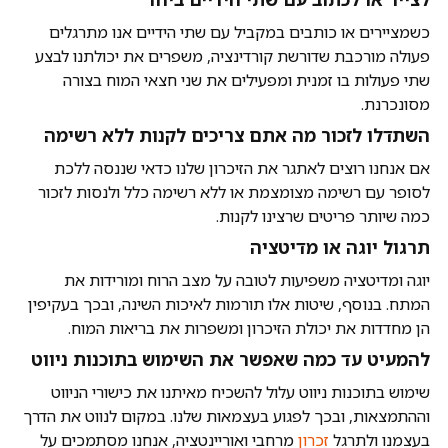
כשמציירים או כותבים במקביל עם שתי הידיים אנו מתרגלים
פעולה מורכבת שדורשת קורדינציה, משפרים את יכולתנו לבצע
שתי פעולות בו זמנית ומפעילים את שני חצאי המוח בצורה
מסונכרנת.
השתדלו לזכור מה אתם צריכים לקנות ללא רשימה
אם אנחנו רוצים לאתגר את הזיכרון שלנו כדאי שננסה ללכת
לסופר עם רשימה מצומצמת או ללא רשימה כלל ולנסות לזכור
כמה שיותר פריטים שרצינו לקנות.
תרגול יוגה או מדיטציה
יוגה ומדיטציה משפיעות לטובה על מצב הרוח ומורידות את
המתח. בנוסף, שיטות אלו תורמות לאיכות השינה, ובכך בעקיפין
הן מחדדות את יכולת הזיכרון ומשפרות את בריאות המוח.
להמעיט עד כמה שאפשר את השימוש בתוכנות ניווט
שימוש בתוכנות ניווט עלול להשכיח מאיתנו את כישורי הניווט
וההתמצאות, ובכך לפגוע בעצמאות שלנו. במקום לנווט את הדרך
בעצמנו ולתרגל
זכרון
מרחבי ואוריינטציה, אנחנו מסתמכים על